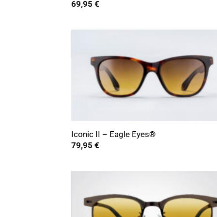
69,95
€
+
Iconic II – Eagle Eyes®
79,95
€