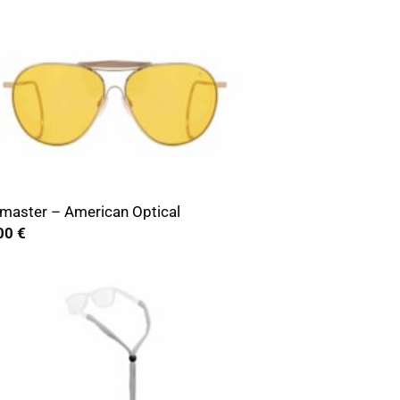
bis
279,00 €
master – American Optical
00
€