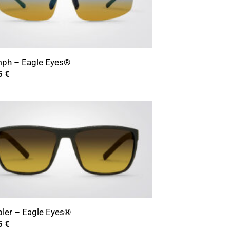
mph – Eagle Eyes®
5
€
ler – Eagle Eyes®
5
€