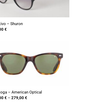
tivo – Shuron
00
€
toga – American Optical
Preisspanne:
00
€
–
279,00
€
249,00 €