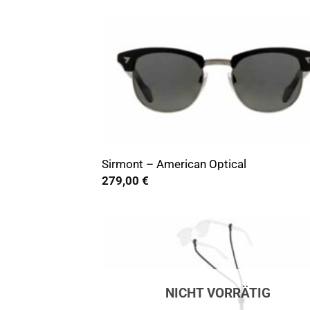
bis
339,00 €
+
Sirmont – American Optical
279,00
€
NICHT VORRÄTIG