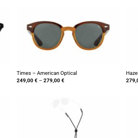
+
+
Times – American Optical
Haze
Preisspanne:
249,00
€
–
279,00
€
279,
249,00 €
bis
279,00 €