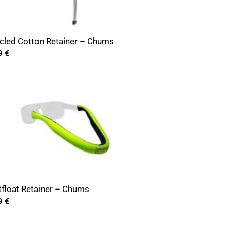
cled Cotton Retainer – Chums
9
€
tfloat Retainer – Chums
9
€