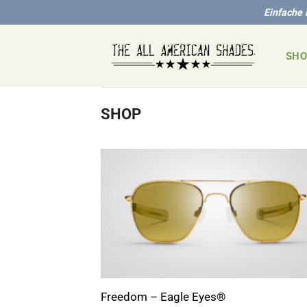
Zum
Einfache 
Inhalt
springen
SHO
SHOP
+
Freedom – Eagle Eyes®