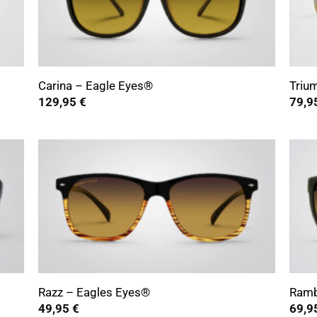
+
+
Carina – Eagle Eyes®
Triu
129,95
€
79,9
+
+
Razz – Eagles Eyes®
Ramb
49,95
€
69,9