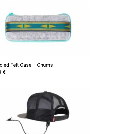
cled Felt Case – Chums
9
€