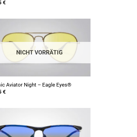
5
€
NICHT VORRÄTIG
ic Aviator Night – Eagle Eyes®
5
€