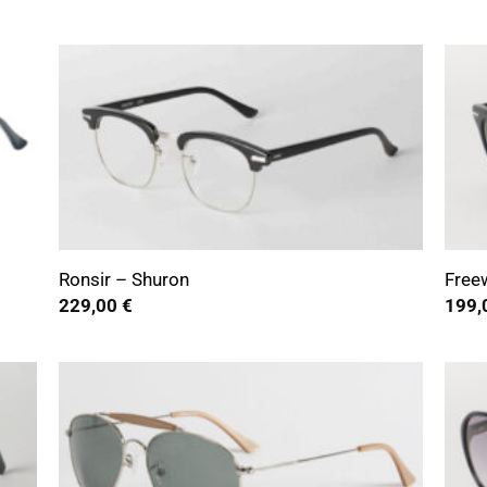
+
+
Ronsir – Shuron
Free
229,00
€
199,