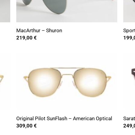
+
+
MacArthur – Shuron
Spor
219,00
€
199,
+
+
Original Pilot SunFlash – American Optical
Sara
309,00
€
249,