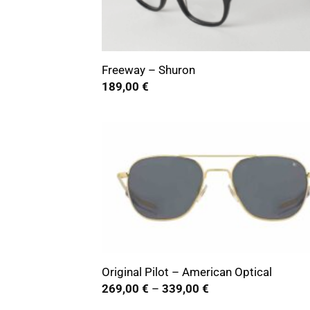
+
Freeway – Shuron
189,00
€
+
Original Pilot – American Optical
Preisspanne:
269,00
€
–
339,00
€
269,00 €