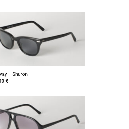
way – Shuron
00
€