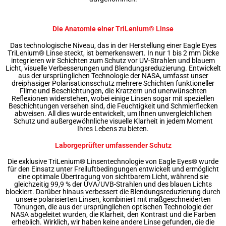
Die Anatomie einer TriLenium® Linse
Das technologische Niveau, das in der Herstellung einer Eagle Eyes
TriLenium® Linse steckt, ist bemerkenswert. In nur 1 bis 2 mm Dicke
integrieren wir Schichten zum Schutz vor UV-Strahlen und blauem
Licht, visuelle Verbesserungen und Blendungsreduzierung. Entwickelt
aus der ursprünglichen Technologie der NASA, umfasst unser
dreiphasiger Polarisationsschutz mehrere Schichten funktioneller
Filme und Beschichtungen, die Kratzern und unerwünschten
Reflexionen widerstehen, wobei einige Linsen sogar mit speziellen
Beschichtungen versehen sind, die Feuchtigkeit und Schmierflecken
abweisen. All dies wurde entwickelt, um Ihnen unvergleichlichen
Schutz und außergewöhnliche visuelle Klarheit in jedem Moment
Ihres Lebens zu bieten.
Laborgeprüfter umfassender Schutz
Die exklusive TriLenium® Linsentechnologie von Eagle Eyes® wurde
für den Einsatz unter Freiluftbedingungen entwickelt und ermöglicht
eine optimale Übertragung von sichtbarem Licht, während sie
gleichzeitig 99,9 % der UVA/UVB-Strahlen und des blauen Lichts
blockiert. Darüber hinaus verbessert die Blendungsreduzierung durch
unsere polarisierten Linsen, kombiniert mit maßgeschneiderten
Tönungen, die aus der ursprünglichen optischen Technologie der
NASA abgeleitet wurden, die Klarheit, den Kontrast und die Farben
erheblich. Wirklich, wir haben keine andere Linse gefunden, die die