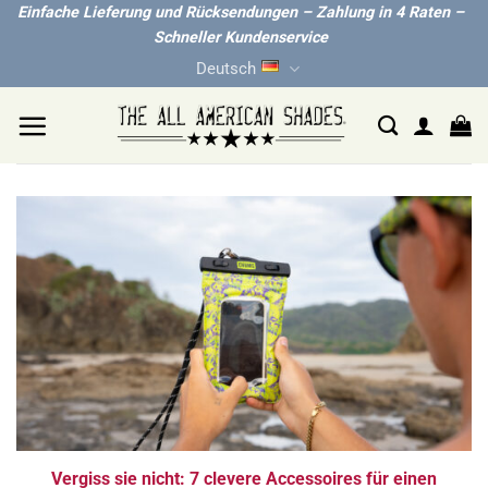
Zum
Einfache Lieferung und Rücksendungen – Zahlung in 4 Raten –
Schneller Kundenservice
Inhalt
Deutsch
springen
Vergiss sie nicht: 7 clevere Accessoires für einen