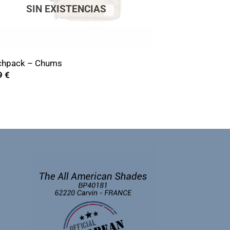
SIN EXISTENCIAS
chpack – Chums
9
€