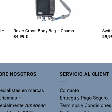
+
+
d –
Rover Cross-Body Bag – Chums
Swit
34,99
€
29,9
BRE NOSOTROS
SERVICIO AL CLIENT
ecialistas en marcas
Contacto
ricanas —
Entrega y Pago Seguro
ecialmente
American
Términos y Condiciones