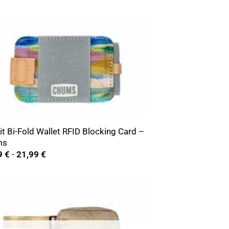
t Bi-Fold Wallet RFID Blocking Card –
ms
Rango
9
€
-
21,99
€
de
precios:
desde
19,99 €
hasta
21,99 €