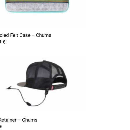
cled Felt Case – Chums
9
€
Retainer – Chums
€