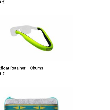
9
€
tfloat Retainer – Chums
9
€