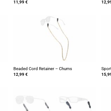
11,99
€
12,9
+
+
Beaded Cord Retainer – Chums
Spor
12,99
€
15,9