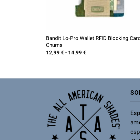
+
Bandit Lo-Pro Wallet RFID Blocking Car
Chums
Rango
12,99
€
-
14,99
€
de
precios:
desde
12,99 €
hasta
14,99 €
SO
Esp
ame
esp