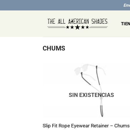
Saltar
Env
al
contenido
TIE
CHUMS
SIN EXISTENCIAS
+
Slip Fit Rope Eyewear Retainer – Chums