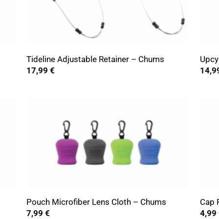
+
+
Tideline Adjustable Retainer – Chums
Upcy
17,99
€
14,9
+
+
Pouch Microfiber Lens Cloth – Chums
Cap 
7,99
€
4,99