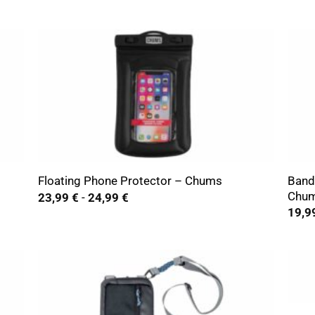
+
+
Bandi
Floating Phone Protector – Chums
Chu
Rango
23,99
€
-
24,99
€
de
19,9
precios:
desde
23,99 €
hasta
24,99 €