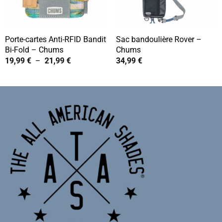
Porte-cartes Anti-RFID Bandit
Sac bandoulière Rover –
Bi-Fold – Chums
Chums
Plage
19,99
€
–
21,99
€
34,99
€
de
prix :
19,99 €
à
21,99 €