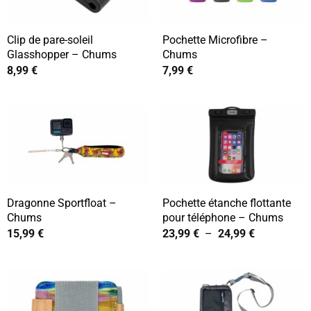
Clip de pare-soleil
Pochette Microfibre –
Glasshopper – Chums
Chums
8,99
€
7,99
€
Dragonne Sportfloat –
Pochette étanche flottante
Chums
pour téléphone – Chums
Plage
15,99
€
23,99
€
–
24,99
€
de
prix :
23,99 €
à
24,99 €